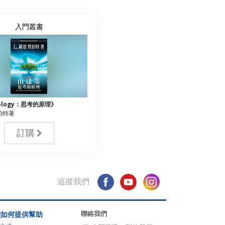
入門叢書
tology：思考的原理》
賀伯特著
訂購
追蹤我們
聯絡我們
們如何提供幫助