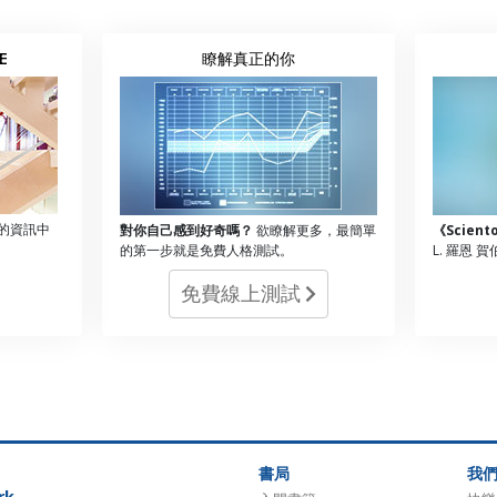
E
瞭解真正的你
的資訊中
對你自己感到好奇嗎？
欲瞭解更多，最簡單
《Scien
的第一步就是免費人格測試。
L. 羅恩 
免費線上測試
書局
我
rk