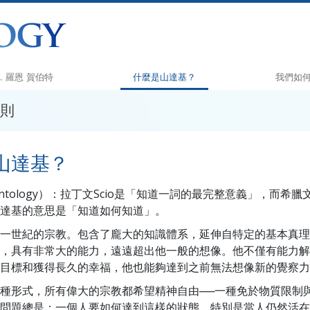
L. 羅恩 賀伯特
什麼是山達基？
我們如
則
信仰和實踐
快樂之道
山達基信條與守則
Applied 
山達基？
山達基人談山達基
Criminon
與山達基人見面
那可拿
entology）：拉丁文Scio是「知道一詞的最完整意義」，而希臘文
達基的意思是「知道如何知道」。
教會內部
毒品的真
一世紀的宗教。包含了龐大的知識體系，延伸自特定的基本真理
山達基的基本原則
人權團結
，具有非常大的能力，遠遠超出他一般的想像。他不僅有能力解
戴尼提簡介
公民人權
目標和獲得長久的幸福，他也能夠達到之前無法想像新的覺察力
種形式，所有偉大的宗教都希望精神自由──一種免於物質限制
愛與恨：
山達基志
什麼是偉大？
問題總是：一個人要如何達到這樣的狀態，特別是當人仍然活在