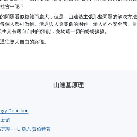
社會中呢？
的問題看似複雜而龐大，但是，山達基主張那些問題的解決方法
每個人都可做到。溝通與人際關係的困難、煩人的不安全感、自
天生具有邁向自由的潛能，免於這一切的紛紛擾擾。
通往更大自由的路徑。
山達基原理
ogy Definition
是新的
完整──L. 羅恩 賀伯特著