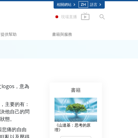
相關網站
ZH
語言
現場直播
何提供幫助
書籍與服務
入門叢書
Scholastics
有聲書
(應用教育學會)
介紹性演講
入門影片
logos，意為
書籍
相
入門服務
，主要的有：
聯盟
決他自己的問
委員會
狀態。
《山達基：思考的原
與悲痛的自由
願牧師
理》
狂亂以及壓得