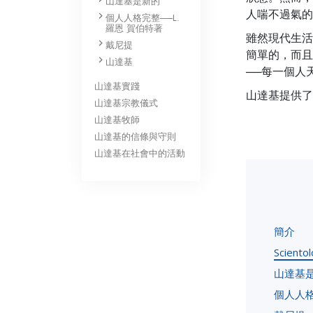
山達基是新的
人喘不過氣的
個人人格完整──L.
羅恩 賀伯特著
雖然現代生活
戴尼提
簡單的，而且
山達基
──每一個人
山達基實踐
山達基提供了
山達基宗教儀式
山達基牧師
山達基的信條與守則
山達基在社會中的活動
簡介
Scientol
山達基
個人人格