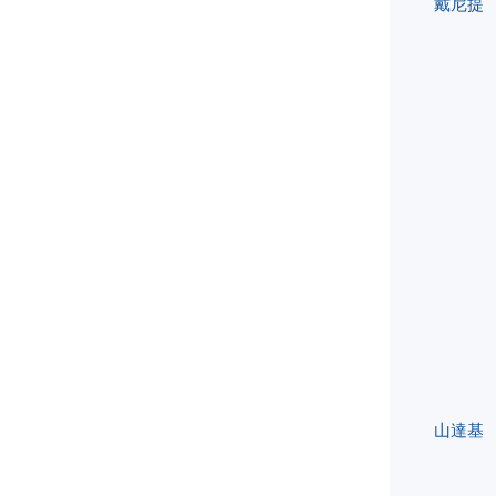
戴尼提
山達基