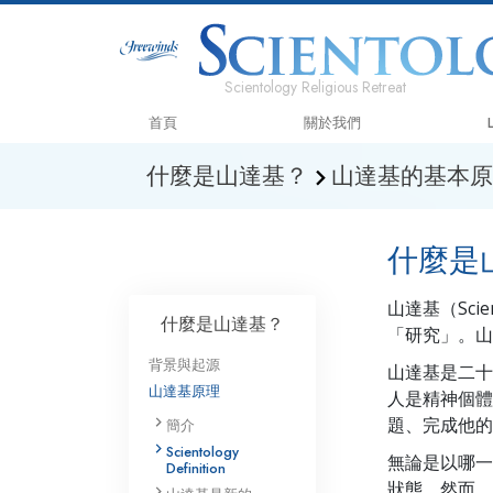
Scientology Religious Retreat
首頁
關於我們
什麼是山達基？
山達基的基本原
什麼是
山達基（Sci
什麼是山達基？
「研究」。山
背景與起源
山達基是二十
山達基原理
人是精神個體
題、完成他的
簡介
Scientology
無論是以哪一
Definition
狀態。然而，