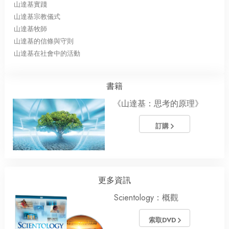
山達基實踐
山達基宗教儀式
山達基牧師
山達基的信條與守則
山達基在社會中的活動
書籍
《山達基：思考的原理》
訂購
更多資訊
Scientology：概觀
索取DVD