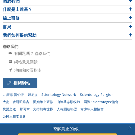
關於我們
什麼是山達基？
線上研修
書局
我們如何提供幫助
聯絡我們
有問題嗎？ 聯絡我們
網站意見回饋
地圖和位置指南
相關網站
L. 羅恩 賀伯特
戴尼提
Scientology Network
Scientology Religion
大衛．密斯凱維吉
開始線上研修
山達基志願牧師
國際Scientologist協會
快樂之道
那可拿
支持無毒世界
人權團結聯盟
青少年人權協會
公民人權委員會
© 2026
Church of Scientology Flag Ship Service Organization.
有著作權，侵害必
瞭解真正的你。
究。
隱私聲明
•
Cookie政策
•
使用條款
•
法律聲明