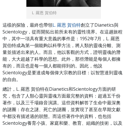
L. 羅恩 賀伯特
這樣的探險，最終也帶領
L. 羅恩 賀伯特
創立了Dianetics與
Scientology，從而開拓出前所未有的靈性境界。在這趟旅程
中，其中一項具有重大意義的事件是：1952年7月，L. 羅恩
賀伯特成為第一個能夠以科學方法，將人類的靈魂分離、測
量並描述出來的人。而且，他以客觀的方式，證明靈魂的潛
能，大大超越了科學的思想。此外，那些潛能是每個人都擁
有的，而且也是每一個人都能得到的。因此，他說
Scientology是要達成每個偉大宗教的目標：以智慧達到靈魂
的自由。
總計，L. 羅恩 賀伯特在Dianetics和Scientology方面的研
究，包含了人類心靈與靈魂方面最完整的資料：超過五千份
著作，以及三千場錄音演講。這些資料解答了生命中最深奧
的謎團：存在之謎、死亡的謎團，並實現了甚至在早期文獻
中都沒有描述過的狀態。而這些著作中的資料，也包括
Scientology養育小孩、家庭和樂、教育、組織的技術，以及