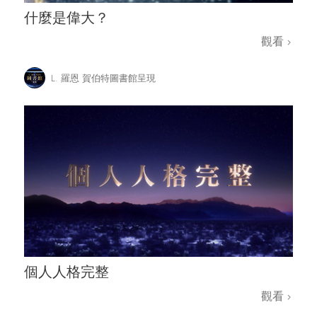
什麼是偉大？
觀看
L. 羅恩 賀伯特圖書館呈現
個人人格完整
觀看