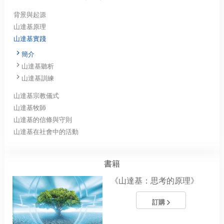
背景與起源
山達基原理
山達基實踐
簡介
山達基聽析
山達基訓練
山達基宗教儀式
山達基牧師
山達基的信條與守則
山達基在社會中的活動
書籍
《山達基：思考的原理》
訂購