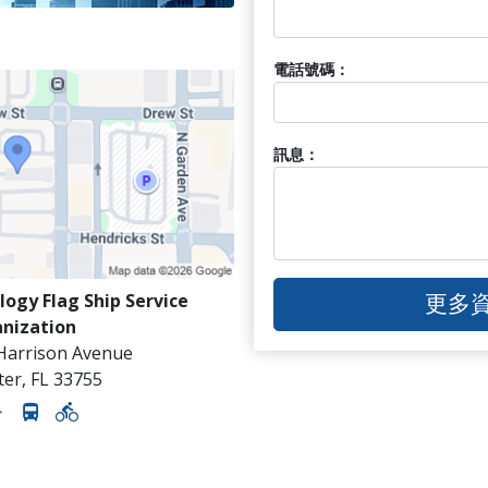
電話號碼：
訊息：
更多
logy Flag Ship Service
nization
 Harrison Avenue
ter
,
FL
33755