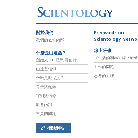
關於我們
Freewinds
on
Scientology Netwo
我們的教會內部
線上研修
什麼是山達基？
《生活的利器》線上研修
創始人：L. 羅恩 賀伯特
工作的問題
山達基信仰
思考的原理
什麼是戴尼提？
背景與起源
守則與信條
教會內部
常見的問題
相關網站