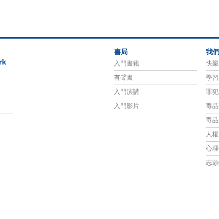
書局
我
rk
入門書籍
快樂
有聲書
學習
入門演講
罪犯
入門影片
毒品
毒品
人權
心理
志願