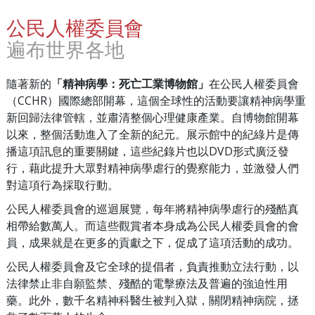
公民人權委員會
遍布世界各地
隨著新的
「精神病學：死亡工業博物館」
在公民人權委員會
（CCHR）國際總部開幕，這個全球性的活動要讓精神病學重
新回歸法律管轄，並肅清整個心理健康產業。自博物館開幕
以來，整個活動進入了全新的紀元。展示館中的紀綠片是傳
播這項訊息的重要關鍵，這些紀錄片也以DVD形式廣泛發
行，藉此提升大眾對精神病學虐行的覺察能力，並激發人們
對這項行為採取行動。
公民人權委員會的巡迴展覽，每年將精神病學虐行的殘酷真
相帶給數萬人。而這些觀賞者本身成為公民人權委員會的會
員，成果就是在更多的貢獻之下，促成了這項活動的成功。
公民人權委員會及它全球的提倡者，負責推動立法行動，以
法律禁止非自願監禁、殘酷的電擊療法及普遍的強迫性用
藥。此外，數千名精神科醫生被判入獄，關閉精神病院，拯