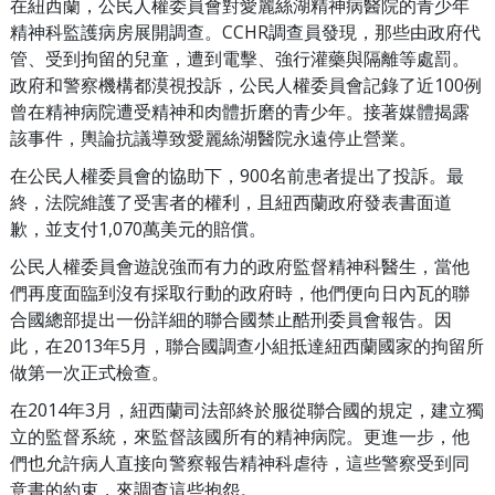
在紐西蘭，公民人權委員會對愛麗絲湖精神病醫院的青少年
精神科監護病房展開調查。CCHR調查員發現，那些由政府代
管、受到拘留的兒童，遭到電擊、強行灌藥與隔離等處罰。
政府和警察機構都漠視投訴，公民人權委員會記錄了近100例
曾在精神病院遭受精神和肉體折磨的青少年。接著媒體揭露
該事件，輿論抗議導致愛麗絲湖醫院永遠停止營業。
在公民人權委員會的協助下，900名前患者提出了投訴。最
終，法院維護了受害者的權利，且紐西蘭政府發表書面道
歉，並支付1,070萬美元的賠償。
公民人權委員會遊說強而有力的政府監督精神科醫生，當他
們再度面臨到沒有採取行動的政府時，他們便向日內瓦的聯
合國總部提出一份詳細的聯合國禁止酷刑委員會報告。因
此，在2013年5月，聯合國調查小組抵達紐西蘭國家的拘留所
做第一次正式檢查。
在2014年3月，紐西蘭司法部終於服從聯合國的規定，建立獨
立的監督系統，來監督該國所有的精神病院。更進一步，他
們也允許病人直接向警察報告精神科虐待，這些警察受到同
意書的約束，來調查這些抱怨。