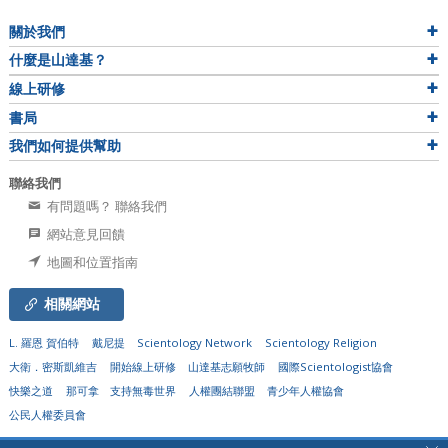
關於我們
什麼是山達基？
線上研修
書局
我們如何提供幫助
聯絡我們
有問題嗎？ 聯絡我們
網站意見回饋
地圖和位置指南
相關網站
L. 羅恩 賀伯特
戴尼提
Scientology Network
Scientology Religion
大衛．密斯凱維吉
開始線上研修
山達基志願牧師
國際Scientologist協會
快樂之道
那可拿
支持無毒世界
人權團結聯盟
青少年人權協會
公民人權委員會