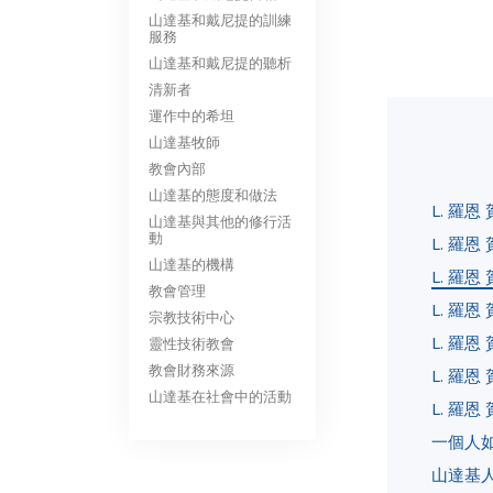
山達基和戴尼提的訓練
服務
山達基和戴尼提的聽析
清新者
運作中的希坦
山達基牧師
教會內部
山達基的態度和做法
L. 羅
山達基與其他的修行活
動
L. 羅
山達基的機構
L. 羅
教會管理
L. 羅
宗教技術中心
L. 羅
靈性技術教會
教會財務來源
L. 羅
山達基在社會中的活動
L. 羅
一個人
山達基人