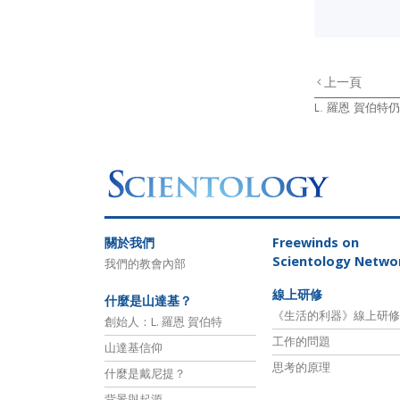
上一頁
L. 羅恩 賀伯特
關於我們
Freewinds
on
Scientology Netwo
我們的教會內部
線上研修
什麼是山達基？
《生活的利器》線上研修
創始人：L. 羅恩 賀伯特
工作的問題
山達基信仰
思考的原理
什麼是戴尼提？
背景與起源