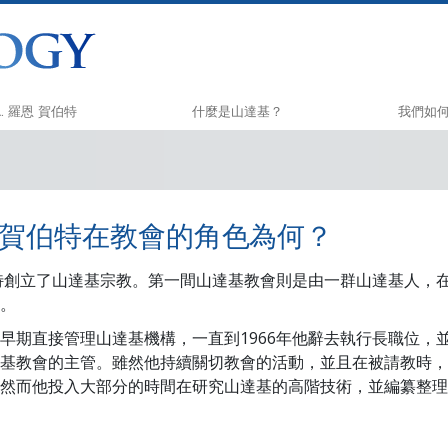
L. 羅恩 賀伯特
什麼是山達基？
我們如
信仰和實踐
快樂之道
山達基信條與守則
Applied 
恩 賀伯特在教會的角色為何？
山達基人談山達基
Criminon
與山達基人見面
那可拿
賀伯特創立了山達基宗教。第一間山達基教會則是由一群山達基人，在
立。
教會內部
毒品的真
早期直接管理山達基機構，一直到1966年他辭去執行長職位，
山達基的基本原則
人權團結
基教會的主管。雖然他持續關切教會的活動，並且在被請教時，
戴尼提簡介
公民人權
然而他投入大部分的時間在研究山達基的高階技術，並編纂整理
愛與恨：
山達基志
什麼是偉大？