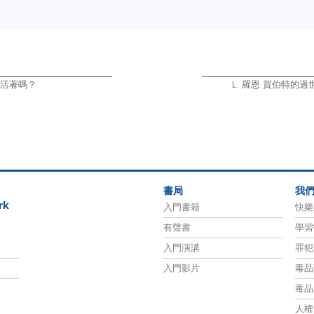
仍活著嗎？
L. 羅恩 賀伯特的
書局
我
rk
入門書籍
快樂
有聲書
學習
入門演講
罪犯
入門影片
毒品
毒品
人權