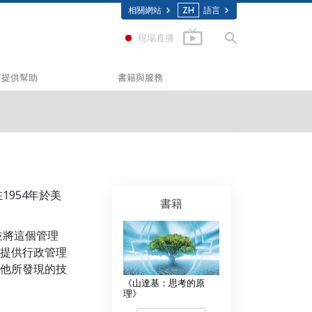
相關網站
ZH
語言
現場直播
何提供幫助
書籍與服務
入門叢書
Scholastics
有聲書
(應用教育學會)
介紹性演講
入門影片
1954年於美
書籍
相
入門服務
並將這個管理
聯盟
提供行政管理
委員會
他所發現的技
《山達基：思考的原
願牧師
理》