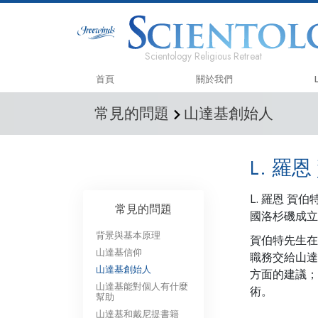
Scientology Religious Retreat
首頁
關於我們
常見的問題
山達基創始人
L. 羅
L. 羅恩 
常見的問題
國洛杉磯成
背景與基本原理
賀伯特先生在
山達基信仰
職務交給山達
山達基創始人
方面的建議；
山達基能對個人有什麼
術。
幫助
山達基和戴尼提書籍