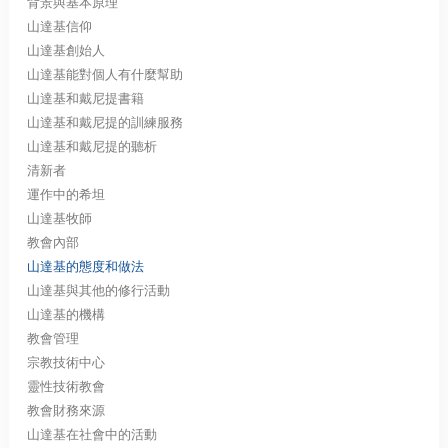
背景與基本原理
山達基信仰
山達基創始人
山達基能對個人有什麼幫助
山達基和戴尼提書籍
山達基和戴尼提的訓練服務
山達基和戴尼提的聽析
清新者
運作中的希坦
山達基牧師
教會內部
山達基的態度和做法
山達基與其他的修行活動
山達基的機構
教會管理
宗教技術中心
靈性技術教會
教會財務來源
山達基在社會中的活動