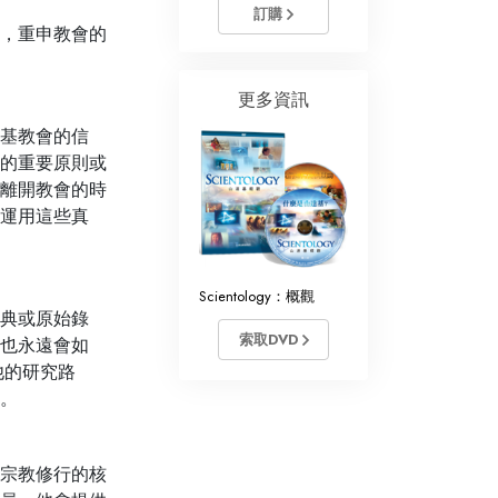
訂購
，重申教會的
更多資訊
基教會的信
的重要原則或
離開教會的時
運用這些真
Scientology：概觀
典或原始錄
索取DVD
也永遠會如
他的研究路
。
基宗教修行的核