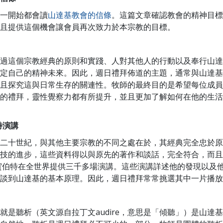
一開始都會讀
山達基教會的信條
。這篇文章確認教會的精神目標
且提供這個機會讓會員再次致力於本宗教的目標。
過這個宗教經典的原則和實踐、人對其他人的行動以及奉行山達
定自己的精神未來。因此，週日禮拜佈道的主題，通常與山達基
且探究這與日常生存的關連性。牧師的最終目的是希望每位成員
的禮拜，靈性覺察力都有所提升，並且更加了解如何在他的生活
伯特演講
二十世紀，與其他主要宗教的不同之處在於，其經典完全忠於原
技的進步，這些資料得以與原先的著作和談話，完全符合，而且
恩 賀伯特在全世界提供三千多場演講。這些演講詳述他的發現以及
談到山達基的基本原理。因此，週日禮拜常常挑選其中一片播放
就是聽析（英文源自拉丁文audire，意思是「傾聽」）是山達