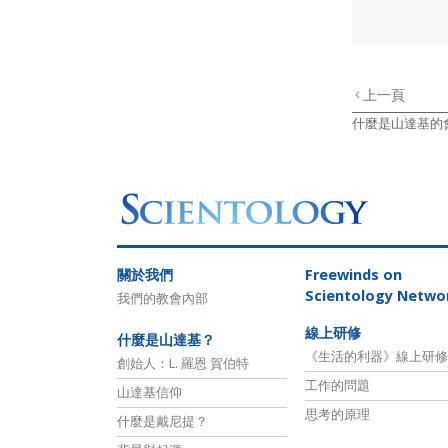
上一頁
什麼是山達基的
關於我們
Freewinds
on
Scientology Netwo
我們的教會內部
線上研修
什麼是山達基？
《生活的利器》線上研修
創始人：L. 羅恩 賀伯特
工作的問題
山達基信仰
思考的原理
什麼是戴尼提？