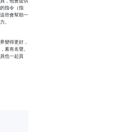
員，他會提供
的指令（指
這些會幫助一
力。
界變得更好，
，素有名聲。
員也一起貢