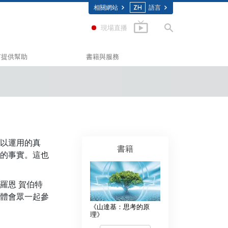
相關網站
ZH
語言
現場直播
何提供幫助
書籍與服務
入門叢書
Scholastics
有聲書
(應用教育學會)
介紹性演講
入門影片
以運用的真
書籍
的事實。這也
相
入門服務
聯盟
羅恩 賀伯特
委員會
體會眾一起參
《山達基：思考的原
願牧師
理》