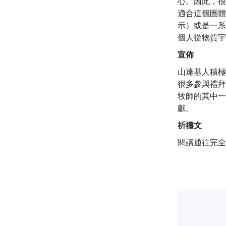
心。因此，很
適合這個團體
示）或是一系
個人從物質宇
宣佈
山達基人積極
很多參與禮拜
牧師的其中一
獻。
祈禱文
閱讀通往完全