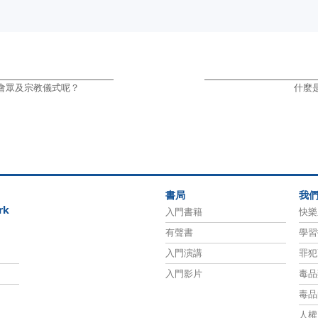
會眾及宗教儀式呢？
什麼
書局
我
rk
入門書籍
快樂
有聲書
學習
入門演講
罪犯
入門影片
毒品
毒品
人權