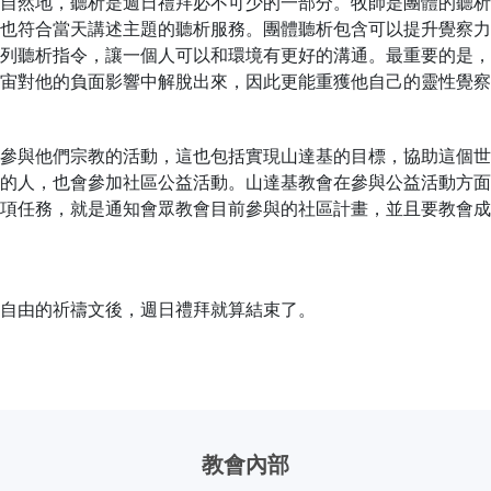
自然地，聽析是週日禮拜必不可少的一部分。牧師是團體的聽析
也符合當天講述主題的聽析服務。團體聽析包含可以提升覺察力
列聽析指令，讓一個人可以和環境有更好的溝通。最重要的是，
宙對他的負面影響中解脫出來，因此更能重獲他自己的靈性覺察
參與他們宗教的活動，這也包括實現山達基的目標，協助這個世
的人，也會參加社區公益活動。山達基教會在參與公益活動方面
項任務，就是通知會眾教會目前參與的社區計畫，並且要教會成
自由的祈禱文後，週日禮拜就算結束了。
教會內部