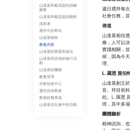
山達基和戴尼提的訓練
週日禮拜每次
服務
社會任務，並
山達基和戴尼提的聽析
清新者
佈道
運作中的希坦
山達基相信透
山達基牧師
條，人可以決
教會內部
實踐相關，並
山達基的態度和做法
候，因為今天
山達基與其他的修行活
動
理。
山達基的機構
L. 羅恩 賀
教會管理
山達基創立於
宗教技術中心
音。拜目前科
靈性技術教會
此。L. 羅
教會財務來源
徑，其中多場
山達基在社會中的活動
團體聽析
精神諮詢，也