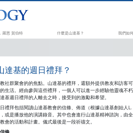
L. 羅恩 賀伯特
什麼是山達基？
我們如
信仰和實踐
快樂之道
山達基信條與守則
Applied 
山達基的週日禮拜？
山達基人談山達基
Criminon
與山達基人見面
那可拿
教社群聚會的的焦點。山達基的禮拜，還額外提供教友和訪客可
的生活。經由參與這些禮拜，一個人可以進一步經驗他靈魂不朽
教會內部
毒品的真
達基週日禮拜的人離去之時，接受到的激勵和希望。
山達基的基本原則
人權團結
日禮拜包括閱讀山達基教會的信條、佈道（根據山達基創始人L. 
戴尼提簡介
公民人權
，或是播放他的演講錄音。其中也會進行山達基精神諮詢，由全
教會的活動和計畫。儀式最後是一段祈禱文。
愛與恨：
山達基志
什麼是偉大？
信條