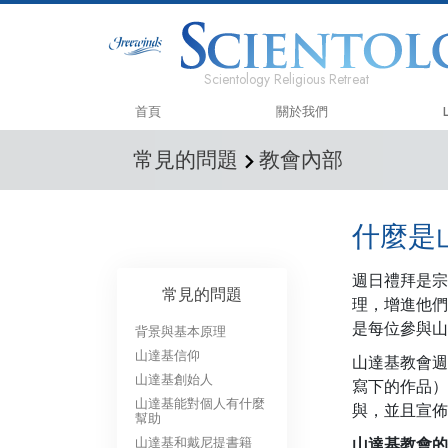
Scientology Religious Retreat
首頁
關於我們
常見的問題
教會內部
什麼是
週日禮拜是宗
常見的問題
理，增進他們
是每位參與山
背景與基本原理
山達基信仰
山達基教會週
山達基創始人
寫下的作品）
山達基能對個人有什麼
與，並且宣佈
幫助
山達基和戴尼提書籍
山達基教會的