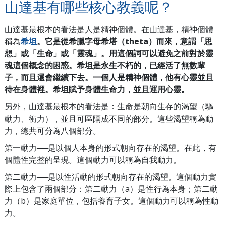
山達基有哪些核心教義呢？
山達基最根本的看法是人是精神個體。在山達基，精神個體
稱為
希坦
。它是從希臘字母希塔（theta）而來，意謂「思
想」或「生命」或「靈魂」。用這個詞可以避免之前對於靈
魂這個概念的困惑。希坦是永生不朽的，已經活了無數輩
子，而且還會繼續下去。一個人是精神個體，他有心靈並且
待在身體裡。希坦賦予身體生命力，並且運用心靈。
另外，山達基最根本的看法是：生命是
朝向生存的渴望（驅
動力、衝力），並且可區隔成不同的部分。這些渴望稱為動
力，總共可分為八個部分。
第一動力──是以個人本身的形式朝向存在的渴望。在此，有
個體性完整的呈現。這個動力可以稱為自我動力。
第二動力
──
是以性活動的形式朝向存在的渴望。這個動力實
際上包含了兩個部分：第二動力（a）是性行為本身；第二動
力（b）是家庭單位，包括養育子女。這個動力可以稱為性動
力。