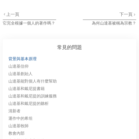
上一頁
下一頁
它完全根據一個人的著作嗎？
為何山達基被稱為宗教？
常見的問題
背景與基本原理
山達基信仰
山達基創始人
山達基能對個人有什麼幫助
山達基和戴尼提書籍
山達基和戴尼提的訓練服務
山達基和戴尼提的聽析
清新者
運作中的希坦
山達基牧師
教會內部