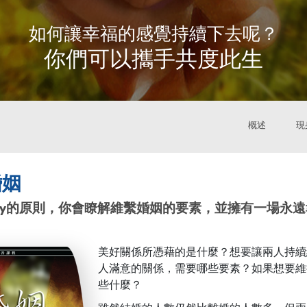
如何讓幸福的感覺持續下去呢？
你們可以攜手共度此生
概述
現
婚姻
logy的原則，你會瞭解維繫
婚姻的要素，
並擁有一場永遠
美好關係所憑藉的是什麼？想要讓兩人持續
人滿意的關係，需要哪些要素？如果想要維
些什麼？