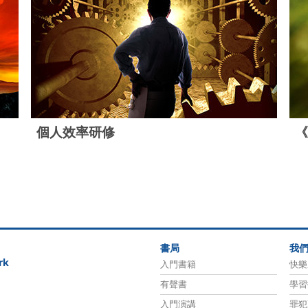
個人效率研修
《
書局
我
rk
入門書籍
快樂
有聲書
學習
入門演講
罪犯