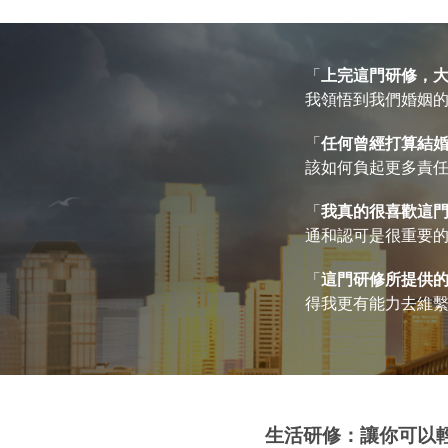
「
上完這門研修，
我領悟到我們婚姻的
「
任何曾經打算結
該如何負起更多責任，
「
我真的很喜歡這
通和認可是很重要的
「
這門研修所提供
得我更有能力去維繫美
生活研修：讓你可以