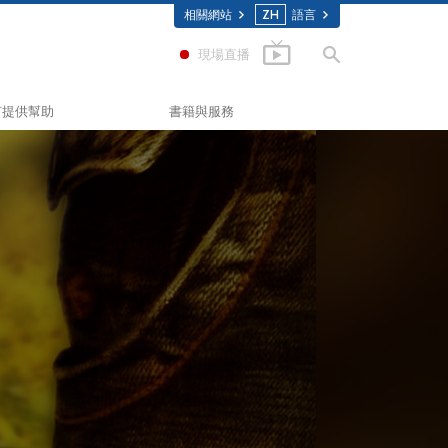
相關網站
ZH
語言
現場直播
何提供幫助
書籍與服務
入門叢書
Scholastics
有聲書
(應用教育學會)
介紹性演講
入門影片
相
入門服務
聯盟
委員會
願牧師