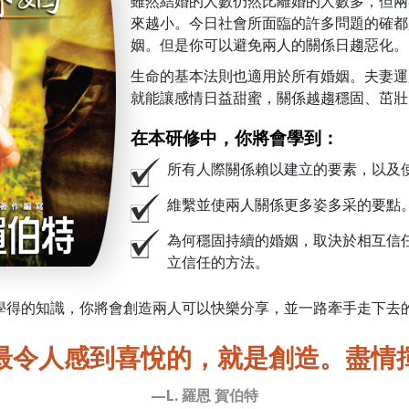
雖然結婚的人數仍然比離婚的人數多，但兩
來越小。今日社會所面臨的許多問題的確都
姻。但是你可以避免兩人的關係日趨惡化。
生命的基本法則也適用於所有婚姻。夫妻運
就能讓感情日益甜蜜，關係越趨穩固、茁壯
在本研修中，你將會學到：
所有人際關係賴以建立的要素，以及
維繫並使兩人關係更多姿多采的要點
為何穩固持續的婚姻，取決於相互信
立信任的方法。
學得的知識，
你將會創造
兩人可以快樂分享，
並一路牽手
走下去
最令人感到喜悅的，就是創造。盡情
—L. 羅恩 賀伯特