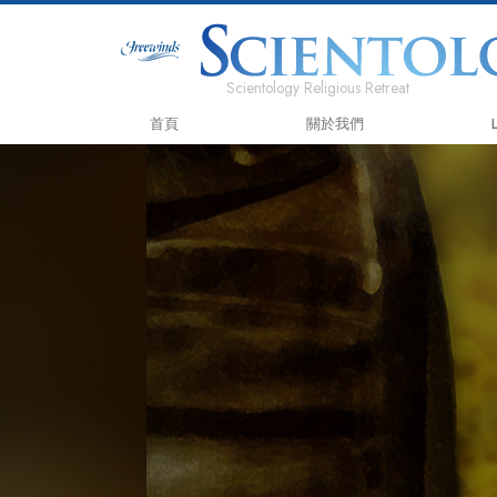
Scientology Religious Retreat
首頁
關於我們