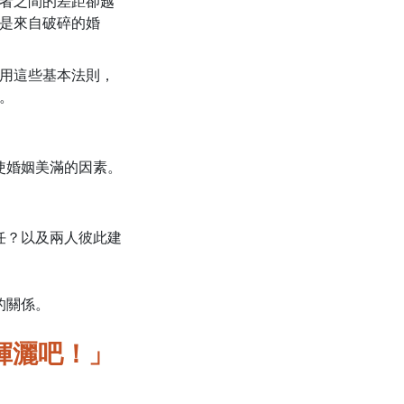
者之間的差距卻越
是來自破碎的婚
用這些基本法則，
。
使婚姻美滿的因素。
。
任？以及兩人彼此建
的關係。
揮灑吧！」