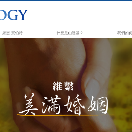
L. 羅恩 賀伯特
什麼是山達基？
我們如
信仰和實踐
快樂之道
山達基信條與守則
Applied 
山達基人談山達基
Criminon
與山達基人見面
那可拿
教會內部
毒品的真
山達基的基本原則
人權團結
戴尼提簡介
公民人權
愛與恨：
山達基志
什麼是偉大？