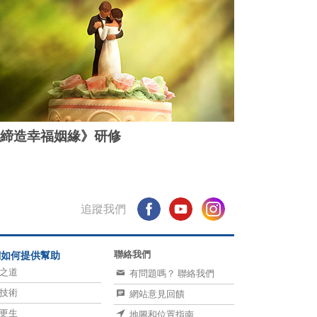
締造幸福姻緣》研修
追蹤我們
聯絡我們
們如何提供幫助
之道
有問題嗎？ 聯絡我們
技術
網站意見回饋
更生
地圖和位置指南