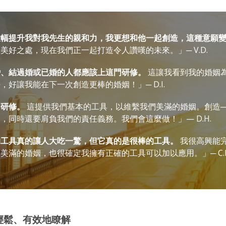
大幅提升我對我先生的親和力，我更想和他一起創造，這種意願
美好之處，現在我們正一起打造令人讚嘆的未來。」─ V.D.
婚、結過婚或已婚的人都應該上這門研修。
這讓我看到我的婚姻
好讓我能在下一次創造更棒的婚姻！」─ D.I.
門研修。
這提供我們基本的工具，以維繫我們美滿的婚姻。創造─
，同時還要肩負我們的責任義務。我們會這麼做！」— D.H.
的工具真的讓人大吃一驚，但它真的是很棒的工具。
我很高興能
滿的婚姻，也很確定我擁有正確的工具可以加以應用。」─ C.R.
輕鬆、有效地瞭解