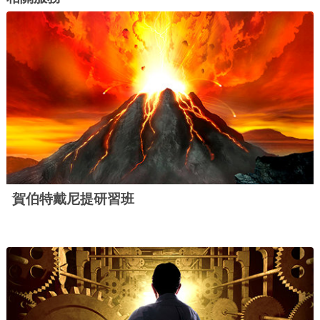
賀伯特戴尼提研習班