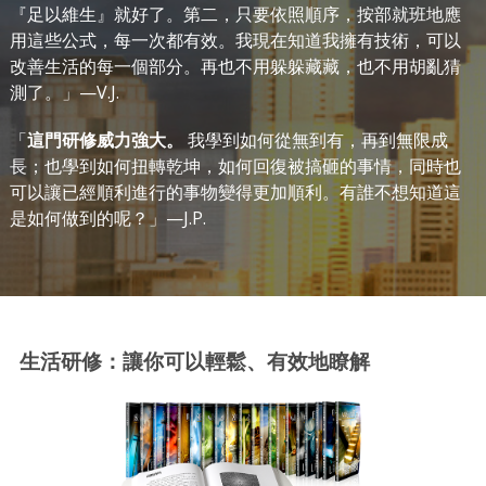
『足以維生』就好了。第二，只要依照順序，按部就班地應
用這些公式，每一次都有效。我現在知道我擁有技術，可以
改善生活的每一個部分。再也不用躲躲藏藏，也不用胡亂猜
測了。」—V.J.
「
這門研修威力強大。
我學到如何從無到有，再到無限成
長；也學到如何扭轉乾坤，如何回復被搞砸的事情，同時也
可以讓已經順利進行的事物變得更加順利。有誰不想知道這
是如何做到的
呢？」—J.P.
生活研修：讓你可以輕鬆、有效地瞭解